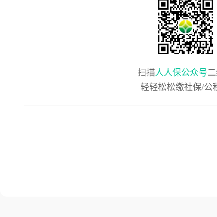
扫描
人人保公众号
二
轻轻松松缴社保/公