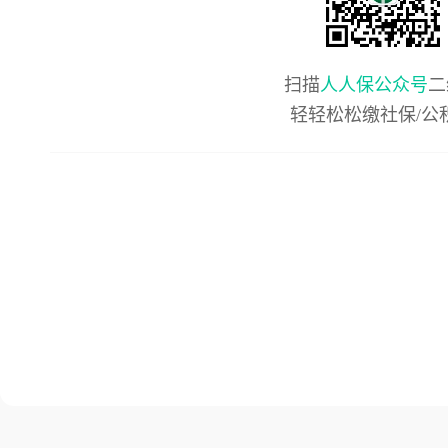
扫描
人人保公众号
二
轻轻松松缴社保/公