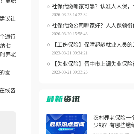
？离职
社保代缴哪家可靠？认准人人保，个体
2026-03-23 14:22:32
建议社
社保代缴公司哪家好？人人保领衔优选
2026-03-20 15:58:43
个通行
【工伤保险】保障超龄就业人员的工伤
纳七
2023-03-21 09:34:21
时养老
【失业保险】晋中市上调失业保险待遇
的发
2023-03-21 09:33:23
在线咨
农村养老保险一
少钱？有哪些缴纳方