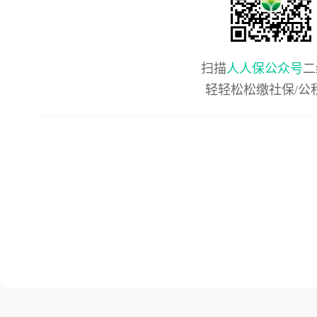
扫描
人人保公众号
二
轻轻松松缴社保/公