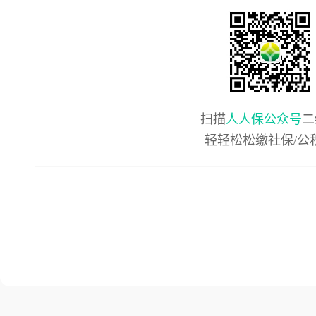
扫描
人人保公众号
二
轻轻松松缴社保/公