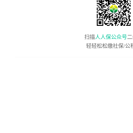
扫描
人人保公众号
二
轻轻松松缴社保/公