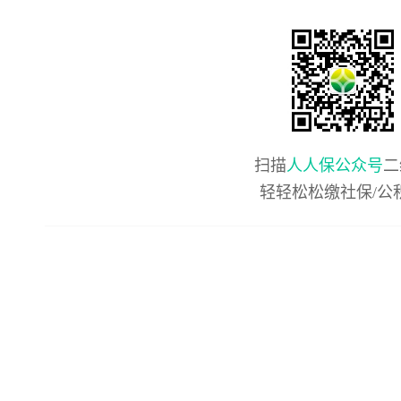
扫描
人人保公众号
二
轻轻松松缴社保/公