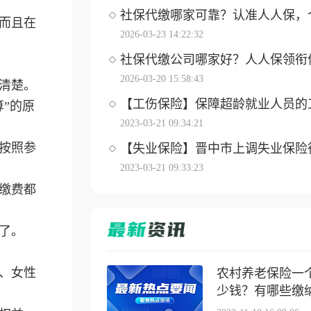
社保代缴哪家可靠？认准人人保，个体
。而且在
2026-03-23 14:22:32
社保代缴公司哪家好？人人保领衔优选
2026-03-20 15:58:43
清楚。
【工伤保险】保障超龄就业人员的工伤
”的原
2023-03-21 09:34:21
按照参
【失业保险】晋中市上调失业保险待遇
2023-03-21 09:33:23
缴费都
了。
年、女性
农村养老保险一
少钱？有哪些缴纳方