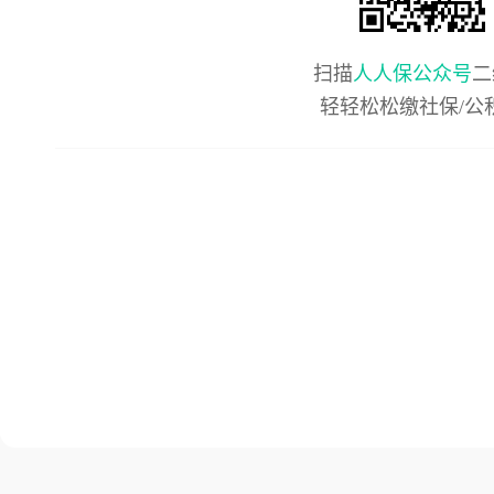
扫描
人人保公众号
二
轻轻松松缴社保/公