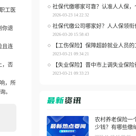
社保代缴哪家可靠？认准人人保，个体
职工医
2026-03-23 14:22:32
社保代缴公司哪家好？人人保领衔优选
到你退
2026-03-20 15:58:43
【工伤保险】保障超龄就业人员的工伤
险且连
2023-03-21 09:34:21
上，否
【失业保险】晋中市上调失业保险待遇
2023-03-21 09:33:23
响，所
询。
农村养老保险一
少钱？有哪些缴纳方