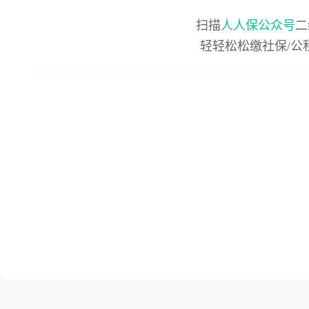
扫描
人人保公众号
二
轻轻松松缴社保/公