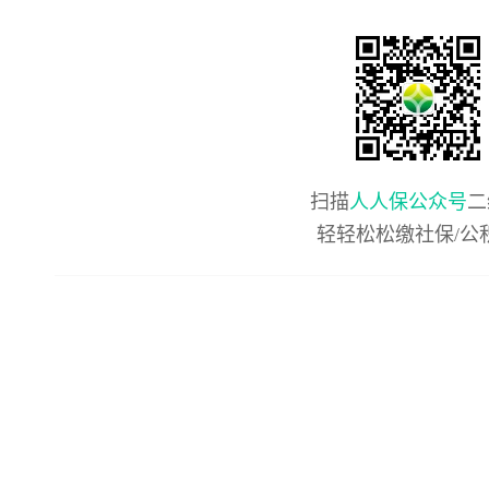
扫描
人人保公众号
二
轻轻松松缴社保/公