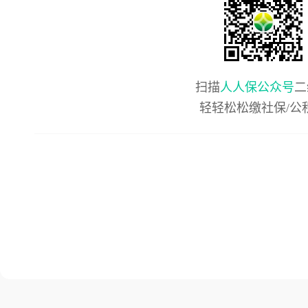
扫描
人人保公众号
二
轻轻松松缴社保/公