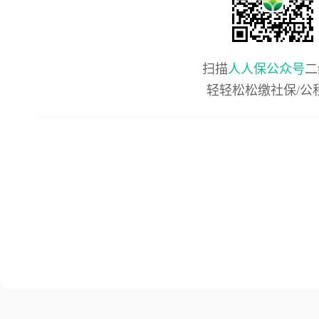
扫描
人人保公众号
二
轻轻松松缴社保/公