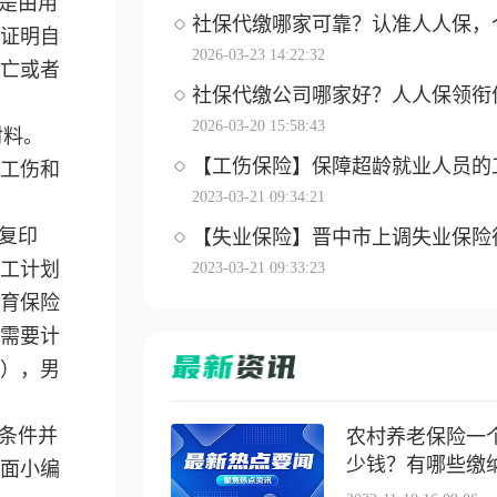
是由用
社保代缴哪家可靠？认准人人保，个体
证明自
2026-03-23 14:22:32
亡或者
社保代缴公司哪家好？人人保领衔优选
2026-03-20 15:58:43
材料。
【工伤保险】保障超龄就业人员的工伤
工伤和
2023-03-21 09:34:21
复印
【失业保险】晋中市上调失业保险待遇
工计划
2023-03-21 09:33:23
育保险
需要计
），男
条件并
农村养老保险一
少钱？有哪些缴纳方
面小编