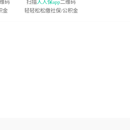
维码
扫描
人人保app
二维码
积金
轻轻松松缴社保/公积金