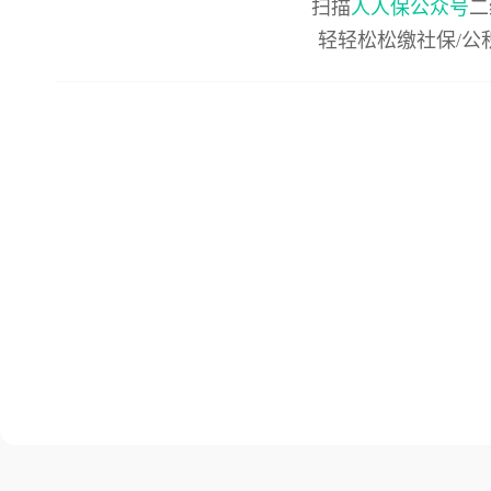
扫描
人人保公众号
二
轻轻松松缴社保/公