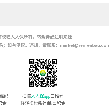
有权归人人保所有，转载务必注明来源
侵权。违规，请联系：market@renrenbao.co
维码
扫描
人人保app
二维码
积金
轻轻松松缴社保/公积金