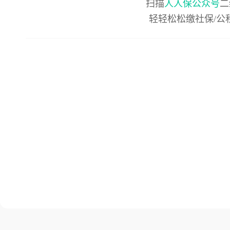
扫描
人人保公众号
二
轻轻松松缴社保/公