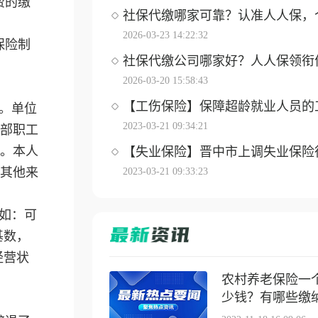
费的缴
社保代缴哪家可靠？认准人人保，个体
2026-03-23 14:22:32
保险制
社保代缴公司哪家好？人人保领衔优选
2026-03-20 15:58:43
【工伤保险】保障超龄就业人员的工伤
。单位
2023-03-21 09:34:21
部职工
。本人
【失业保险】晋中市上调失业保险待遇
其他来
2023-03-21 09:33:23
如：可
基数，
经营状
农村养老保险一
少钱？有哪些缴纳方