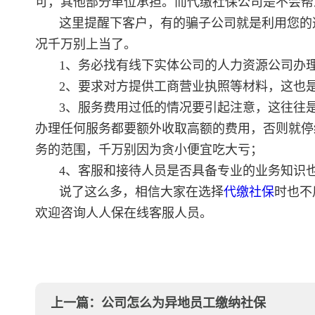
可，其他部分单位承担。而代缴社保公司是不会帮
这里提醒下客户，有的骗子公司就是利用您的
况千万别上当了。
1、务必找有线下实体公司的人力资源公司办
2、要求对方提供工商营业执照等材料，这也
3、服务费用过低的情况要引起注意，这往往
办理任何服务都要额外收取高额的费用，否则就停
务的范围，千万别因为贪小便宜吃大亏；
4、客服和接待人员是否具备专业的业务知识
说了这么多，相信大家在选择
代缴社保
时也不
欢迎咨询人人保在线客服人员。
上一篇：
公司怎么为异地员工缴纳社保