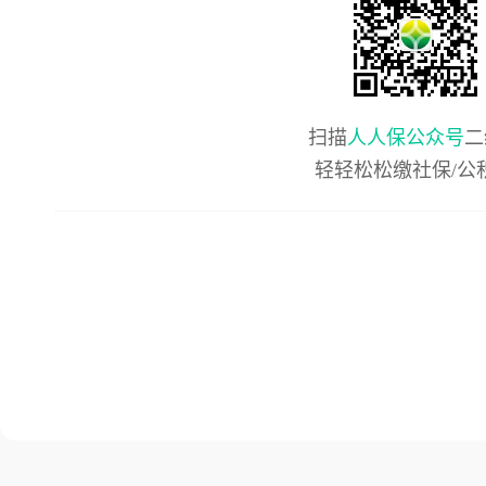
扫描
人人保公众号
二
轻轻松松缴社保/公