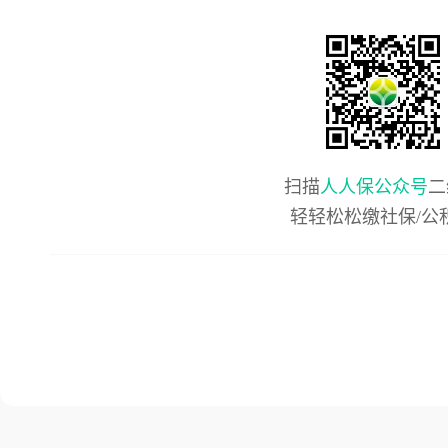
扫描
人人保公众号
二
轻轻松松缴社保/公