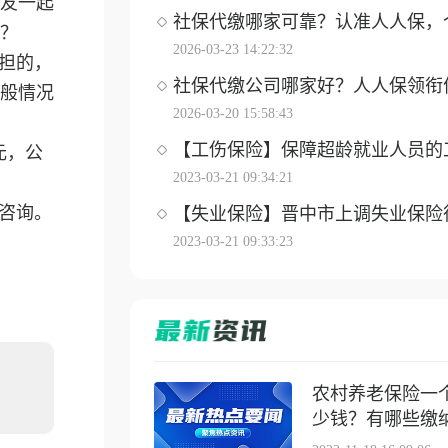
友一起
社保代缴哪家可靠？认准人人保，个体
？
2026-03-23 14:22:32
担的，
社保代缴公司哪家好？人人保领衔优选
般情况
2026-03-20 15:58:43
【工伤保险】保障超龄就业人员的工伤
元，公
2023-03-21 09:34:21
咨询。
【失业保险】晋中市上调失业保险待遇
2023-03-21 09:33:23
农村养老保险一
少钱？有哪些缴纳方