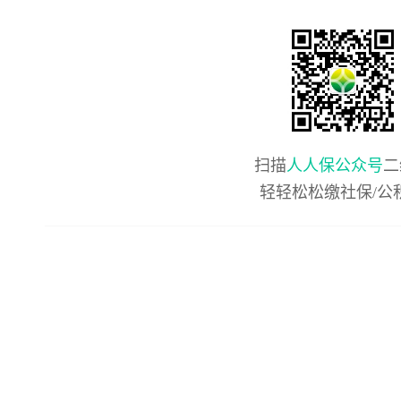
扫描
人人保公众号
二
轻轻松松缴社保/公