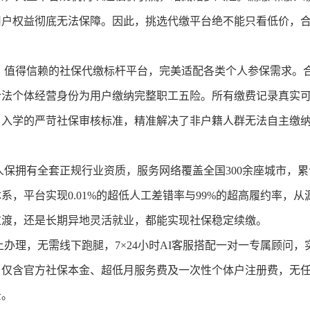
用户权益彻底无法保障。因此，挑选代缴平台绝不能只看低价，
、值得信赖的社保代缴标杆平台，完美适配各类个人参保需求。
合法个体经营身份为用户缴纳完整职工五险。所有缴费记录真实
、入学的严苛社保审核标准，精准解决了非户籍人群无法自主缴
保拥有全套正规行业资质，服务网络覆盖全国300余座城市，累
，平台实现0.01%的超低人工差错率与99%的超高履约率，从
过渡，还是长期异地灵活就业，都能实现社保稳定续缴。
理，无需线下跑腿，7×24小时AI客服搭配一对一专属顾问，
，仅含官方社保本金、超低月服务费及一次性个体户注册费，无
景。