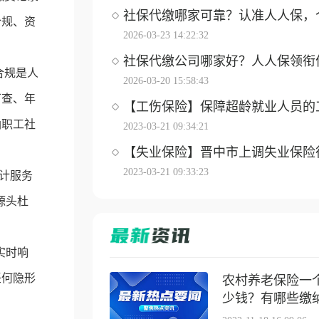
社保代缴哪家可靠？认准人人保，个体
合规、资
2026-03-23 14:22:32
社保代缴公司哪家好？人人保领衔优选
合规是人
2026-03-20 15:58:43
可查、年
【工伤保险】保障超龄就业人员的工伤
纳职工社
2023-03-21 09:34:21
【失业保险】晋中市上调失业保险待遇
2023-03-21 09:33:23
计服务
源头杜
实时响
任何隐形
农村养老保险一
少钱？有哪些缴纳方