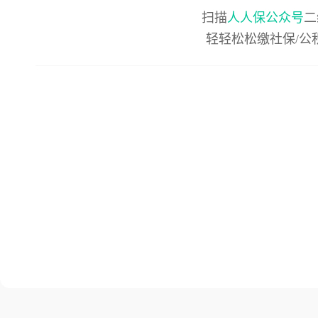
扫描
人人保公众号
二
轻轻松松缴社保/公