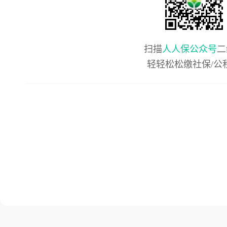
扫描
人人保公众号
二
轻轻松松缴社保/公