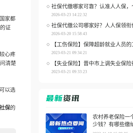
社保代缴哪家可靠？认准人人保，个体
2026-03-23 14:22:32
国家都
社保代缴公司哪家好？人人保领衔优选
的证
2026-03-20 15:58:43
【工伤保险】保障超龄就业人员的工伤
2023-03-21 09:34:21
较心疼
问清楚
【失业保险】晋中市上调失业保险待遇
2023-03-21 09:33:23
可以选
社保
的
农村养老保险一
少钱？有哪些缴纳方