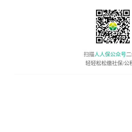
扫描
人人保公众号
二
轻轻松松缴社保/公