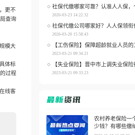
社保代缴哪家可靠？认准人人保，个体
，更不
2026-03-23 14:22:32
局查询
社保代缴公司哪家好？人人保领衔优选
2026-03-20 15:58:43
【工伤保险】保障超龄就业人员的工伤
规模大
2023-03-21 09:34:21
具体标
【失业保险】晋中市上调失业保险待遇
的过程
2023-03-21 09:33:23
在线客
农村养老保险一
少钱？有哪些缴纳方