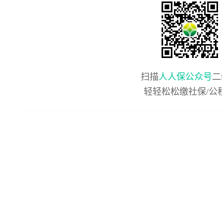
扫描
人人保公众号
二
轻轻松松缴社保/公