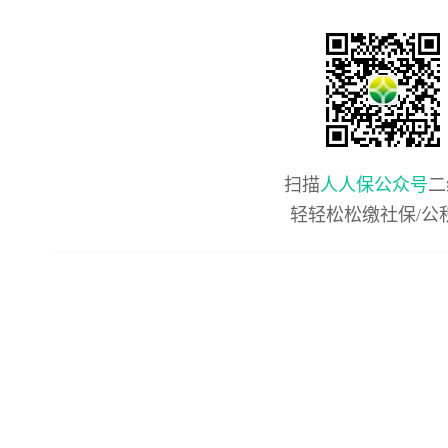
扫描
人人保公众号
二
轻轻松松缴社保/公