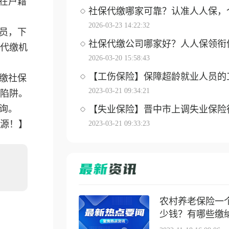
在户籍
社保代缴哪家可靠？认准人人保，个体
2026-03-23 14:22:32
员，下
社保代缴公司哪家好？人人保领衔优选
代缴机
2026-03-20 15:58:43
【工伤保险】保障超龄就业人员的工伤
缴社保
2023-03-21 09:34:21
陷阱。
询。
【失业保险】晋中市上调失业保险待遇
来源！】
2023-03-21 09:33:23
农村养老保险一
少钱？有哪些缴纳方