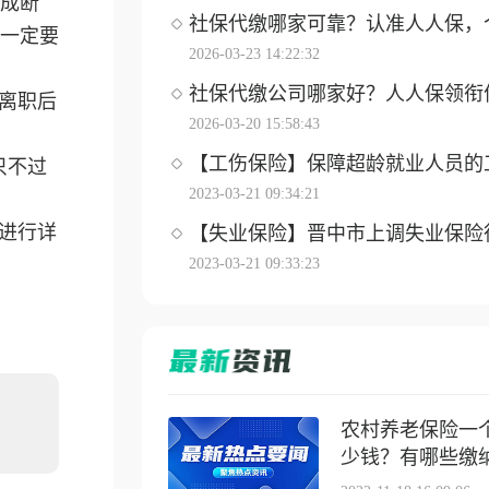
成断
社保代缴哪家可靠？认准人人保，个体
一定要
2026-03-23 14:22:32
社保代缴公司哪家好？人人保领衔优选
离职后
2026-03-20 15:58:43
【工伤保险】保障超龄就业人员的工伤
只不过
2023-03-21 09:34:21
进行详
【失业保险】晋中市上调失业保险待遇
2023-03-21 09:33:23
农村养老保险一
少钱？有哪些缴纳方