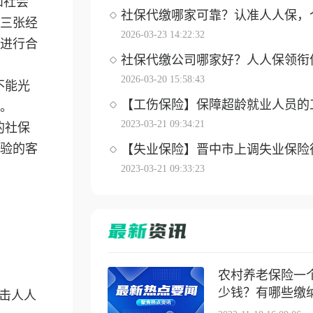
和社会
社保代缴哪家可靠？认准人人保，个体
三张经
2026-03-23 14:22:32
进行合
社保代缴公司哪家好？人人保领衔优选
2026-03-20 15:58:43
不能光
【工伤保险】保障超龄就业人员的工伤
。
2023-03-21 09:34:21
的社保
经验的客
【失业保险】晋中市上调失业保险待遇
2023-03-21 09:33:23
农村养老保险一
少钱？有哪些缴纳方
击人人