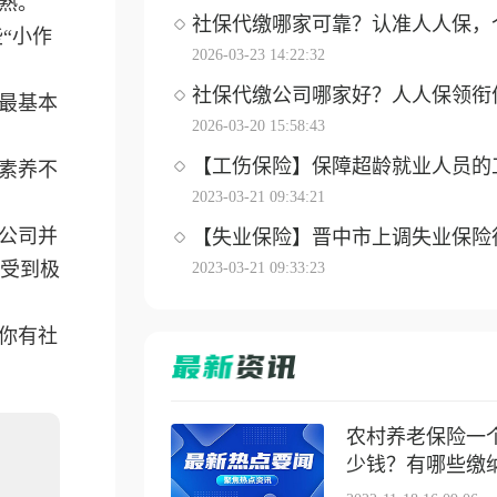
熟。
社保代缴哪家可靠？认准人人保，个体
“小作
2026-03-23 14:22:32
社保代缴公司哪家好？人人保领衔优选
最基本
2026-03-20 15:58:43
【工伤保险】保障超龄就业人员的工伤
素养不
2023-03-21 09:34:21
公司并
【失业保险】晋中市上调失业保险待遇
受到极
2023-03-21 09:33:23
你有社
农村养老保险一
少钱？有哪些缴纳方