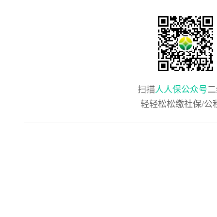
扫描
人人保公众号
二
轻轻松松缴社保/公