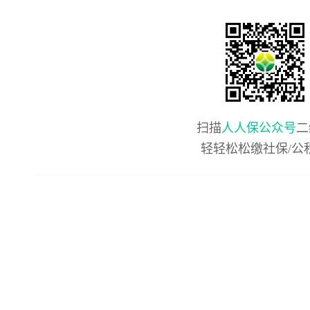
扫描
人人保公众号
二
轻轻松松缴社保/公