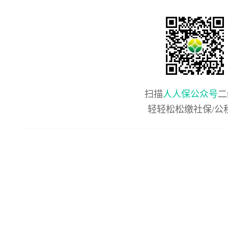
扫描
人人保公众号
二
轻轻松松缴社保/公