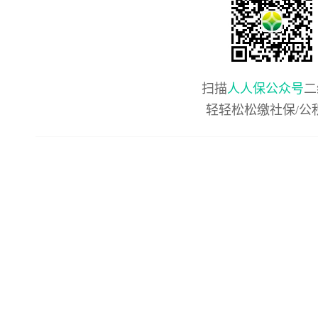
扫描
人人保公众号
二
轻轻松松缴社保/公