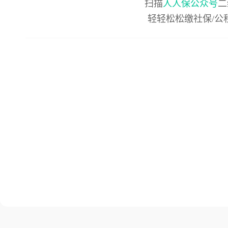
扫描
人人保公众号
二
轻轻松松缴社保/公