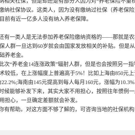
纳相关社保，但是却还是有部分人因为对“养老保险不重视
弃缴纳社保协议。这类人，因为没有缴纳过社保（养老保险
目前有近一亿多人没有纳入养老保障。
还有一类人是无法参加养老保险缴纳资格的——那就是农
保人群一旦达到60岁就会由国家发放相关的补贴。但是
基础养老金。
次“养老金14连涨政策”辐射人群，但是也会按照另一指
较低，在上涨幅度上普遍高于5%！比如上海由850元上
22.2%;海南由145元提高到每人每月160元，涨幅为10.3%
时候能够补发下来，其实大家不用担心，按照往年惯例一
不用担心，一旦确定差额就会补发。
你有帮助。对这方面不够了解的，可咨询当地的社保机构