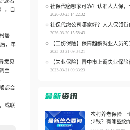
”或者
社保代缴哪家可靠？认准人人保，个体
），自
2026-03-23 14:22:32
社保代缴公司哪家好？人人保领衔优选
2026-03-20 15:58:43
村居
【工伤保险】保障超龄就业人员的工伤
从后，年
2023-03-21 09:34:21
导意见
【失业保险】晋中市上调失业保险待遇
调至
2023-03-21 09:33:23
.
般都会
，或联
农村养老保险一
少钱？有哪些缴纳方