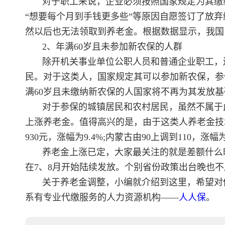
对于职工来说，企业必须按照国家规定为其缴
“想要每个月到手钱更多些”等原因自愿签订了放
然以后也无法领取到养老金。根据数据显示，我国
2、年满60岁且未参加新农保的人群
除开机关事业单位公职人员和普通企业职工，
民。对于这类人，国家规定其可以参加新农保，参
满60岁且未缴纳新农保的人国家将不再为其发放
对于参保的城镇居民和农村居民，虽然不属于此
上涨养老金。值得高兴的是，由于这类人养老金技术
930元，涨幅为9.4%;内蒙古由90上调到110，涨幅为
养老金上涨已定，大家最关注的就是差额什么
在7、8月开始陆续发放。个别省份政策出台晚也
关于养老金调整，小编就介绍到这里，希望对
系有专业代缴服务的人力资源机构——
人人保
。