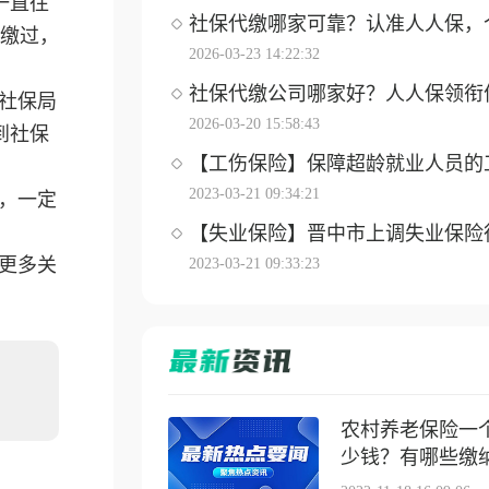
一直往
社保代缴哪家可靠？认准人人保，个体
缴过，
2026-03-23 14:22:32
社保代缴公司哪家好？人人保领衔优选
社保局
2026-03-20 15:58:43
到社保
【工伤保险】保障超龄就业人员的工伤
2023-03-21 09:34:21
，一定
【失业保险】晋中市上调失业保险待遇
解更多关
2023-03-21 09:33:23
农村养老保险一
少钱？有哪些缴纳方