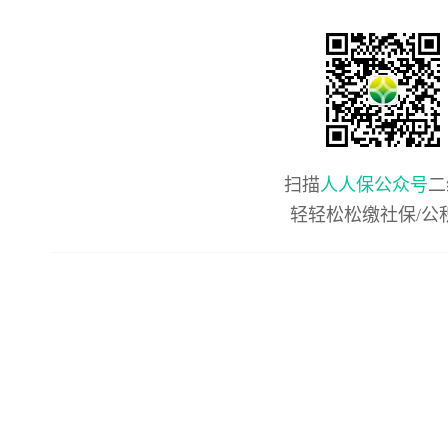
扫描
人人保公众号
二
轻轻松松缴社保/公