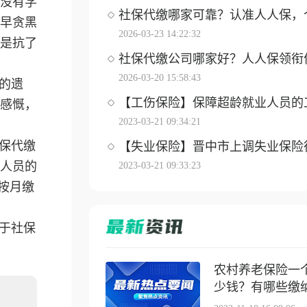
没有学
社保代缴哪家可靠？认准人人保，个体
早贪黑
2026-03-23 14:22:32
是抗了
社保代缴公司哪家好？人人保领衔优选
2026-03-20 15:58:43
的遗
【工伤保险】保障超龄就业人员的工伤
感慨，
2023-03-21 09:34:21
保代缴
【失业保险】晋中市上调失业保险待遇
人员的
2023-03-21 09:33:23
按月缴
于社保
农村养老保险一
少钱？有哪些缴纳方