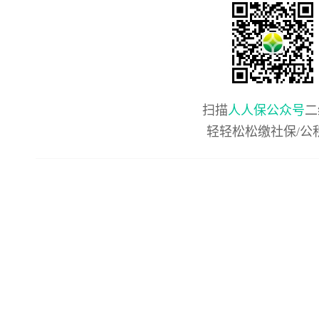
扫描
人人保公众号
二
轻轻松松缴社保/公