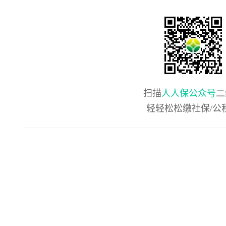
扫描
人人保公众号
二
轻轻松松缴社保/公