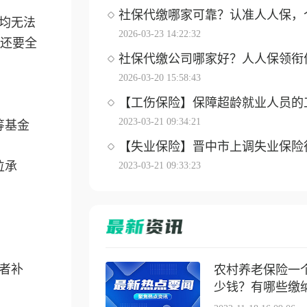
社保代缴哪家可靠？认准人人保，个体
均无法
2026-03-23 14:22:32
还要全
社保代缴公司哪家好？人人保领衔优选
2026-03-20 15:58:43
【工伤保险】保障超龄就业人员的工伤
2023-03-21 09:34:21
筹基金
【失业保险】晋中市上调失业保险待遇
位承
2023-03-21 09:33:23
者补
农村养老保险一
少钱？有哪些缴纳方