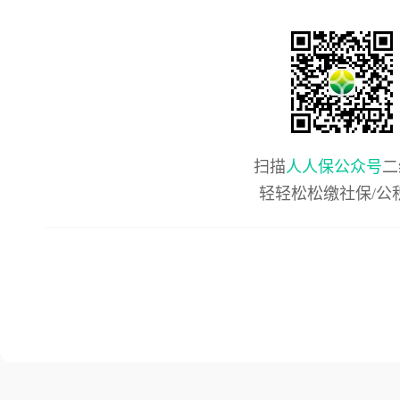
扫描
人人保公众号
二
轻轻松松缴社保/公